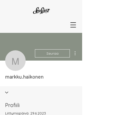
Lisää toimintoja
Seuraa
markku.haikonen
markku.haikonen
Profiili
Liittymispäivä: 29.6.2023