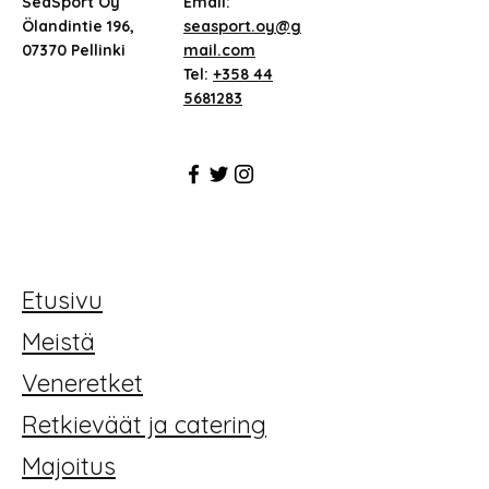
SeaSport Oy
Email:
Ölandintie 196,
seasport.oy@g
07370 Pellinki
mail.com
Tel:
+358 44
5681283
Etusivu
Meistä
Veneretket
Retkieväät ja catering
Majoitus