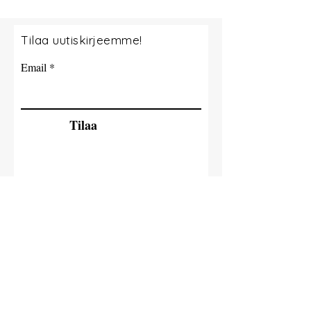
Tilaa uutiskirjeemme!
Email
Tilaa
© 2035 By Tide Fishing Charters. Powered
and secured by
Wix