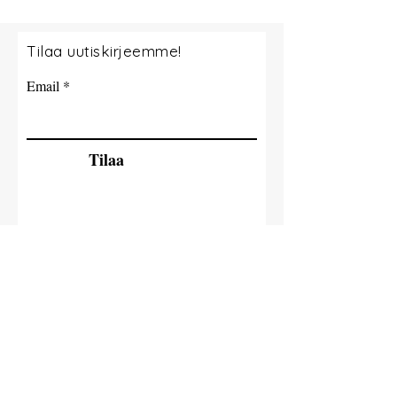
Tilaa uutiskirjeemme!
Email
Tilaa
© 2035 By Tide Fishing Charters. Powered
and secured by
Wix