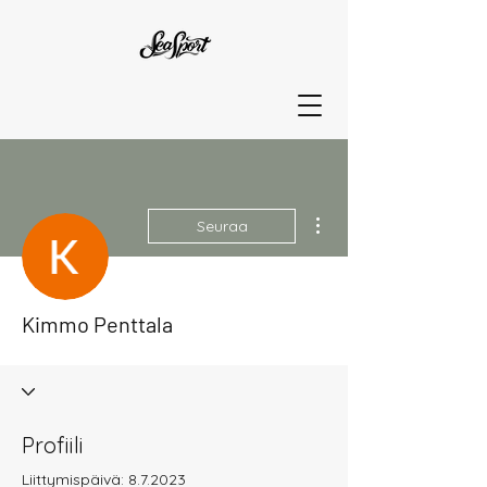
Lisää toimintoja
Seuraa
Kimmo Penttala
Profiili
Liittymispäivä: 8.7.2023