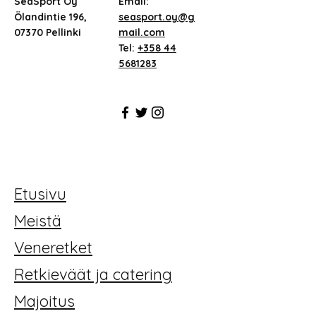
SeaSport Oy
Email:
Ölandintie 196,
seasport.oy@g
07370 Pellinki
mail.com
Tel:
+358 44
5681283
Etusivu
Meistä
Veneretket
Retkieväät ja catering
Majoitus