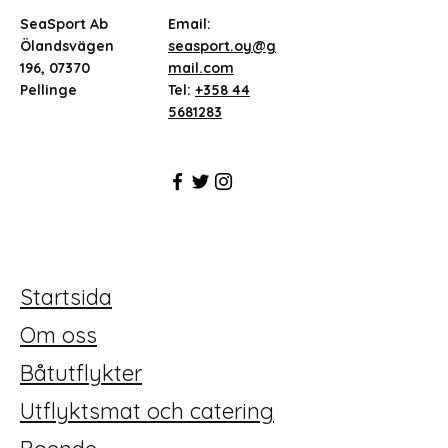
SeaSport Ab
Email:
Ölandsvägen
seasport.oy@g
196, 07370
mail.com
Pellinge
Tel:
+358 44
5681283
Startsida
Om oss
Båtutflykter
Utflyktsmat och catering