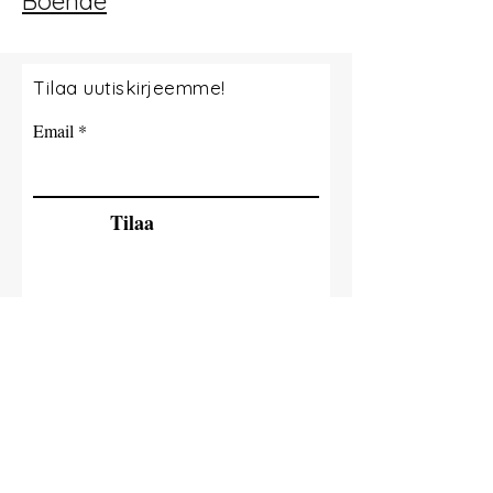
Boende
Tilaa uutiskirjeemme!
Email
Tilaa
© 2035 By Milla Jokisaari