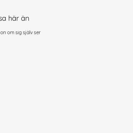
isa här än
on om sig själv ser