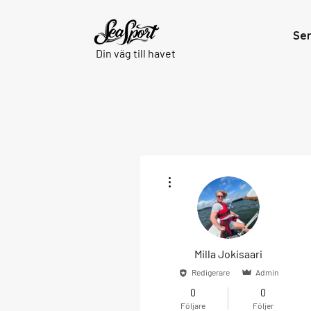
Se
Din väg till havet
Fler åtgärder
Milla Jokisaari
Redigerare
Admin
0
0
Följare
Följer