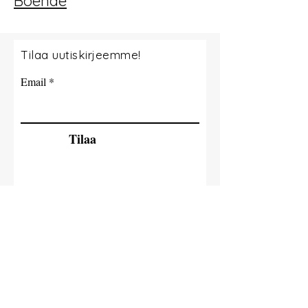
Boende
Tilaa uutiskirjeemme!
Email
Tilaa
© 2035 By Milla Jokisaari