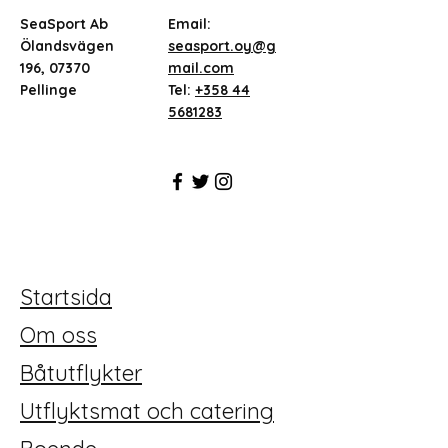
SeaSport Ab
Email:
Ölandsvägen
seasport.oy@g
196, 07370
mail.com
Pellinge
Tel:
+358 44
5681283
Startsida
Om oss
Båtutflykter
Utflyktsmat och catering