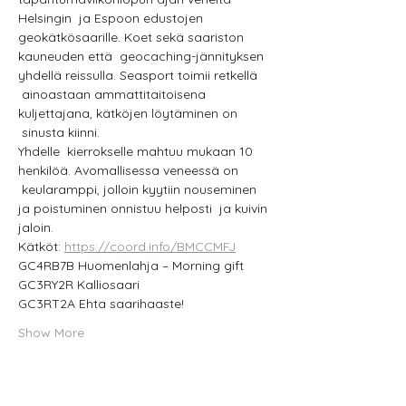
Helsingin  ja Espoon edustojen 
geokätkösaarille. Koet sekä saariston 
kauneuden että  geocaching-jännityksen 
yhdellä reissulla. Seasport toimii retkellä 
 ainoastaan ammattitaitoisena 
kuljettajana, kätköjen löytäminen on 
 sinusta kiinni.
Yhdelle  kierrokselle mahtuu mukaan 10 
henkilöä. Avomallisessa veneessä on 
 keularamppi, jolloin kyytiin nouseminen 
ja poistuminen onnistuu helposti  ja kuivin 
jaloin.
Kätköt: 
https://coord.info/BMCCMFJ
GC4RB7B Huomenlahja – Morning gift
GC3RY2R Kalliosaari
GC3RT2A Ehta saarihaaste!
Show More