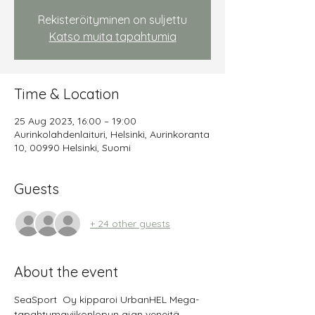
Rekisteröityminen on suljettu
Katso muita tapahtumia
Time & Location
25 Aug 2023, 16:00 – 19:00
Aurinkolahdenlaituri, Helsinki, Aurinkoranta
10, 00990 Helsinki, Suomi
Guests
+ 24 other guests
About the event
SeaSport  Oy kipparoi UrbanHEL Mega-
tapahtumaviikonlopun ajan veneitä 