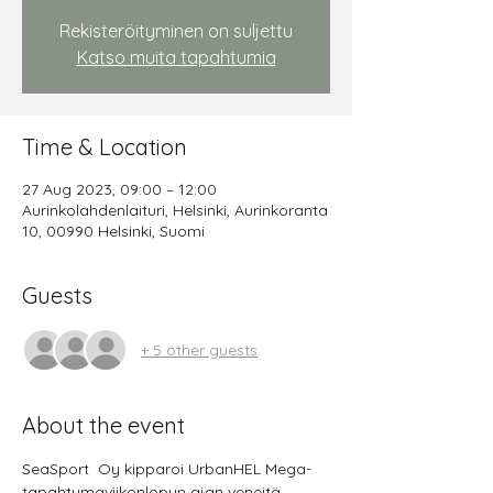
Rekisteröityminen on suljettu
Katso muita tapahtumia
Time & Location
27 Aug 2023, 09:00 – 12:00
Aurinkolahdenlaituri, Helsinki, Aurinkoranta
10, 00990 Helsinki, Suomi
Guests
+ 5 other guests
About the event
SeaSport  Oy kipparoi UrbanHEL Mega-
tapahtumaviikonlopun ajan veneitä 