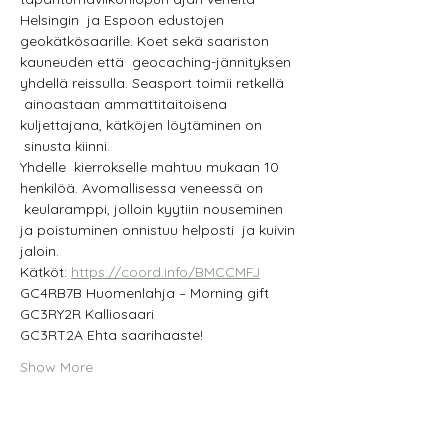
Helsingin  ja Espoon edustojen 
geokätkösaarille. Koet sekä saariston 
kauneuden että  geocaching-jännityksen 
yhdellä reissulla. Seasport toimii retkellä 
 ainoastaan ammattitaitoisena 
kuljettajana, kätköjen löytäminen on 
 sinusta kiinni.
Yhdelle  kierrokselle mahtuu mukaan 10 
henkilöä. Avomallisessa veneessä on 
 keularamppi, jolloin kyytiin nouseminen 
ja poistuminen onnistuu helposti  ja kuivin 
jaloin.
Kätköt: 
https://coord.info/BMCCMFJ
GC4RB7B Huomenlahja – Morning gift
GC3RY2R Kalliosaari
GC3RT2A Ehta saarihaaste!
Show More