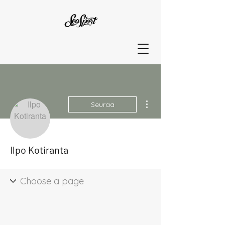
Lisää toimintoja
Seuraa
Ilpo Kotiranta