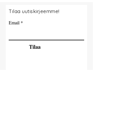
Tilaa uutiskirjeemme!
Email
Tilaa
© 2035 By Tide Fishing Charters. Powered
and secured by
Wix