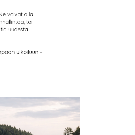
Ne voivat olla
hallintaa, tai
htia uudesta
mpaan ulkoiluun –