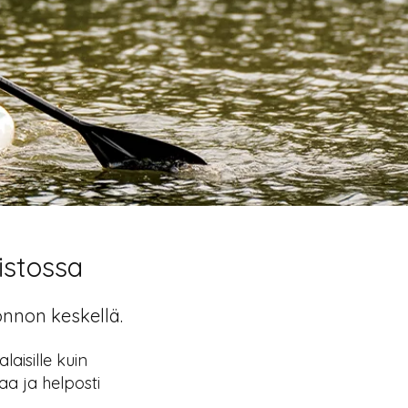
istossa
onnon keskellä.
aisille kuin
aa ja helposti