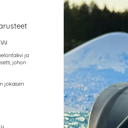
arusteet
tyy
lontaliivi ja
etti, johon
aan jokaisen
y​