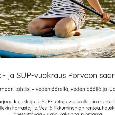
i- ja SUP-vuokraus Porvoon saar
maan tahtiisi – veden äärellä, veden päällä ja lu
rjoaa kajakkeja ja SUP-lautoja vuokralle niin ensikertal
kin harrastajille. Vesillä liikkuminen on rentoa, hausk
lähestyttävää – yksin, kaksin tai ryhmässä.