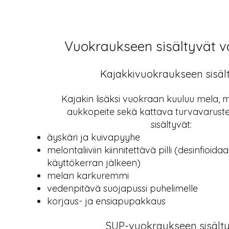
Vuokraukseen sisältyvät v
Kajakkivuokraukseen sisäl
Kajakin lisäksi vuokraan kuuluu mela, me
aukkopeite sekä kattava turvavarustes
sisältyvät:
äyskäri ja kuivapyyhe
melontaliiviin kiinnitettävä pilli (desinfioid
käyttökerran jälkeen)
melan karkuremmi
vedenpitävä suojapussi puhelimelle
korjaus- ja ensiapupakkaus
SUP-vuokraukseen sisälty