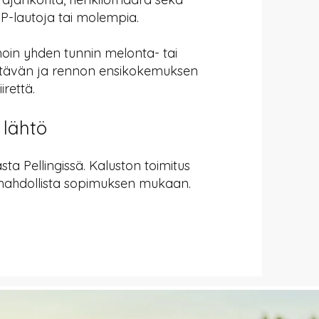
UP-lautoja tai molempia.
 noin yhden tunnin melonta- tai
yttävän ja rennon ensikokemuksen
irettä.
 lähtö
a Pellingissä. Kaluston toimitus
mahdollista sopimuksen mukaan.