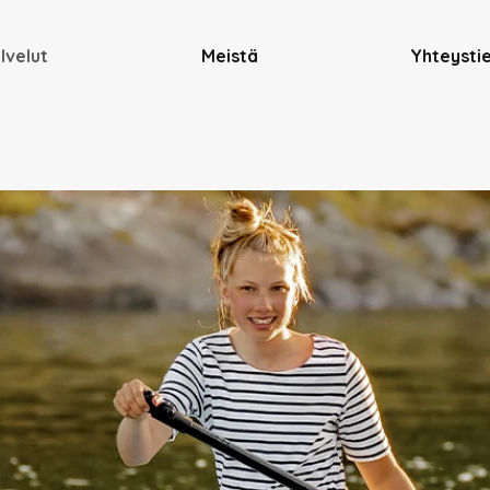
lvelut
Meistä
Yhteysti