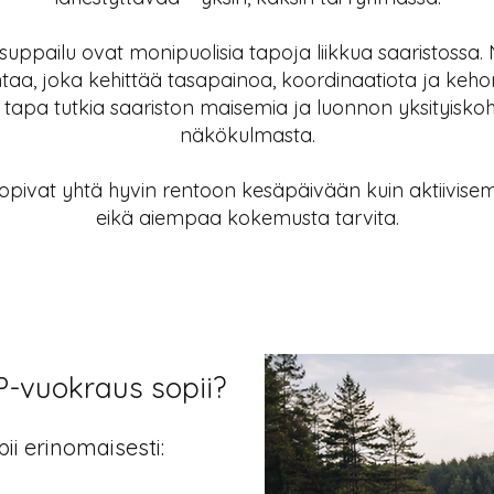
 suppailu ovat monipuolisia tapoja liikkua saaristossa. 
ntaa, joka kehittää tasapainoa, koordinaatiota ja kehon
 tapa tutkia saariston maisemia ja luonnon yksityisko
näkökulmasta.
opivat yhtä hyvin rentoon kesäpäivään kuin aktiivise
eikä aiempaa kokemusta tarvita.
P-vuokraus sopii?
ii erinomaisesti: