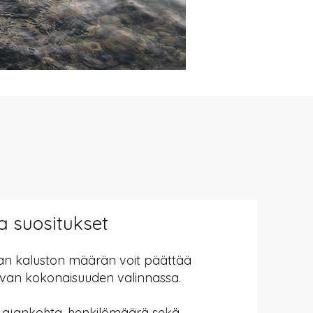
a suositukset
van kaluston määrän voit päättää
van kokonaisuuden valinnassa.
tu ajankohta, henkilömäärä sekä