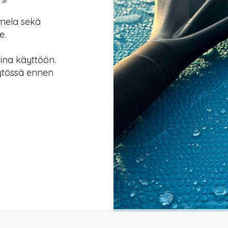
 mela sekä
e.
iina käyttöön.
ytössä ennen