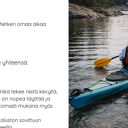
at hetken omaa aikaa
 yhteensä:​
ikä tekee niistä kevyitä,
Ne on nopea täyttää ja
attomasti mukana myös
aluston sovittuun
eella.