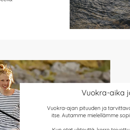
Vuokra-aika j
Vuokra-ajan pituuden ja tarvitta
itse. Autamme mielellämme sopi
Kun otat yhteyttä, kerro toivot