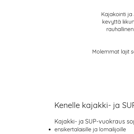
Kajakointi ja
kevyttä liiku
rauhallinen
Molemmat lajit s
Kenelle kajakki- ja SU
Kajakki- ja SUP-vuokraus sop
ensikertalaisille ja lomailijoille