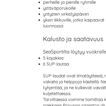
perheille ja pienille ryhmille
ystäväporukoille
yritysten virkistyspäiviin
yksin liikkuville, jotka kaipaav
luonnossa
Kalusto ja saatavuus
SeaSportilta löytyy vuokralle
5 kajakkia
6 SUP-lautaa
SUP-laudat ovat ilmatäytteisiä, m
vakaita ja helppoja käsitellä. 
tyhjentää, ja ne kulkevat vaiv
kuljetettaessa.
Tarvittaessa voimme toimittaa k
paikkaan Porvoon saariston alu