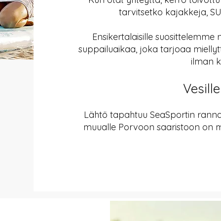
tarvitsetko kajakkeja, S
Ensikertalaisille suosittelemme
suppailuaikaa, joka tarjoaa miell
ilman ki
Vesille
Lähtö tapahtuu SeaSportin rannast
muualle Porvoon saaristoon on 