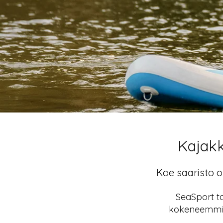
Kajakk
Koe saaristo o
SeaSport ta
kokeneemmille