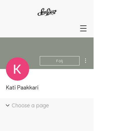
Fler åtgärder
Följ
Kati Paakkari