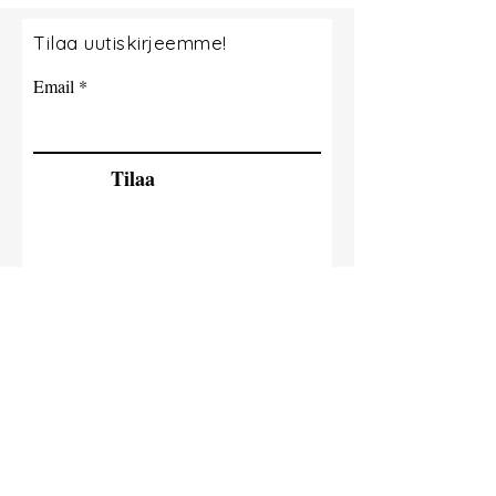
Tilaa uutiskirjeemme!
Email
Tilaa
© 2035 By Milla Jokisaari