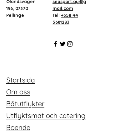
Ölandsvägen
seasport.oy@g
196, 07370
mail.com
Pellinge
Tel:
+358 44
5681283
Startsida
Om oss
Båtutflykter
Utflyktsmat och catering
Boende