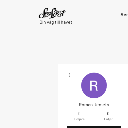
Se
Din väg till havet
Fler åtgärder
Roman Jemets
0
0
Följare
Följer