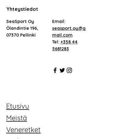
Yhteystiedot
SeaSport Oy
Email:
Ölandintie 196,
seasport.oy@g
07370 Pellinki
mail.com
Tel:
+358 44
5681283
Etusivu
Meistä
Veneretket