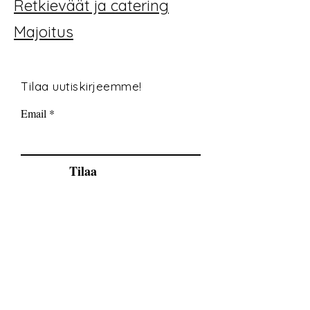
Retkieväät ja catering
Majoitus
Tilaa uutiskirjeemme!
Email
Tilaa
© 2035 By Tide Fishing Charters. Powered
and secured by
Wix