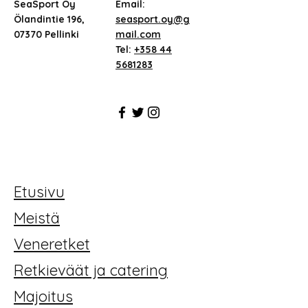
SeaSport Oy
Email:
Ölandintie 196,
seasport.oy@g
07370 Pellinki
mail.com
Tel:
+358 44
5681283
Etusivu
Meistä
Veneretket
Retkieväät ja catering
Majoitus