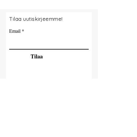
Tilaa uutiskirjeemme!
Email
Tilaa
© 2035 By Tide Fishing Charters. Powered
and secured by
Wix