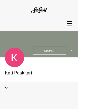
Lisää toimintoja
Seuraa
Kati Paakkari