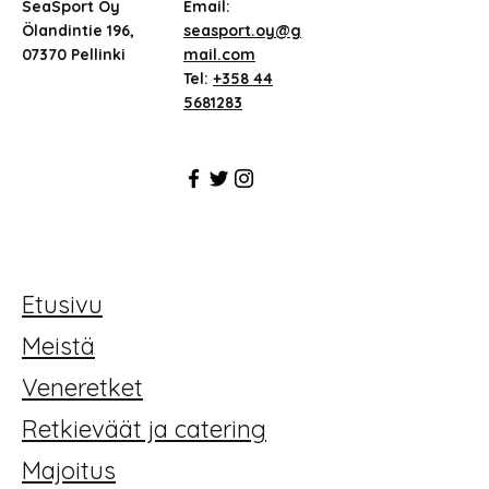
SeaSport Oy
Email:
Ölandintie 196,
seasport.oy@g
07370 Pellinki
mail.com
Tel:
+358 44
5681283
Etusivu
Meistä
Veneretket
Retkieväät ja catering
Majoitus