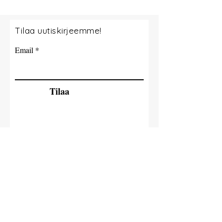
Tilaa uutiskirjeemme!
Email
Tilaa
© 2035 By Tide Fishing Charters. Powered
and secured by
Wix