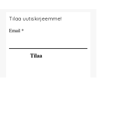
Tilaa uutiskirjeemme!
Email
Tilaa
© 2035 By Tide Fishing Charters. Powered
and secured by
Wix