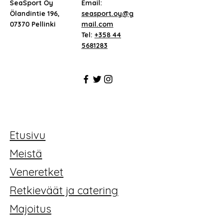
SeaSport Oy
Email:
Ölandintie 196,
seasport.oy@g
07370 Pellinki
mail.com
Tel:
+358 44
5681283
Etusivu
Meistä
Veneretket
Retkieväät ja catering
Majoitus