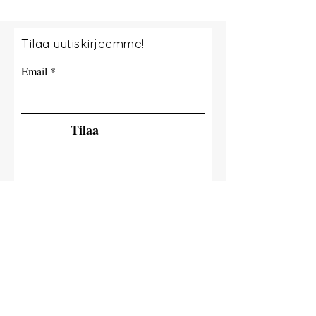
Tilaa uutiskirjeemme!
Email
Tilaa
© 2035 By Tide Fishing Charters. Powered
and secured by
Wix