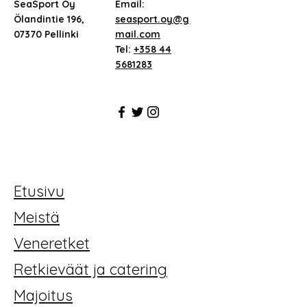
SeaSport Oy
Email:
Ölandintie 196,
seasport.oy@g
07370 Pellinki
mail.com
Tel:
+358 44
5681283
Etusivu
Meistä
Veneretket
Retkieväät ja catering
Majoitus