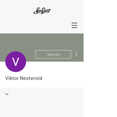
Lisää toimintoja
Seuraa
Viktor Nesteroid