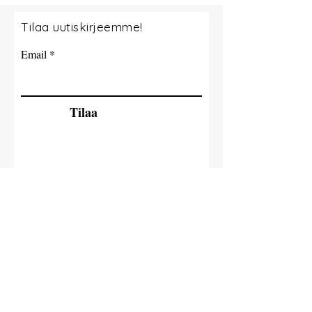
Tilaa uutiskirjeemme!
Email
Tilaa
© 2035 By Milla Jokisaari