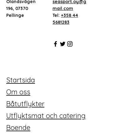
Ölandsvägen
seasport.oy@g
196, 07370
mail.com
Pellinge
Tel:
+358 44
5681283
Startsida
Om oss
Båtutflykter
Utflyktsmat och catering
Boende