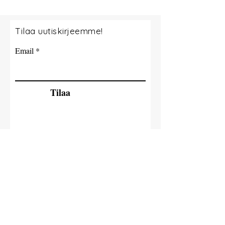
Tilaa uutiskirjeemme!
Email
Tilaa
© 2035 By Milla Jokisaari