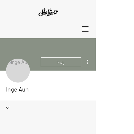
Fler åtgärder
Följ
Inge Aun