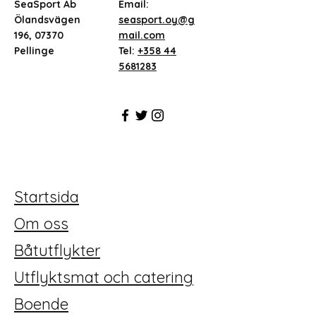
SeaSport Ab
Email:
Ölandsvägen
seasport.oy@g
196, 07370
mail.com
Pellinge
Tel:
+358 44
5681283
Startsida
Om oss
Båtutflykter
Utflyktsmat och catering
Boende