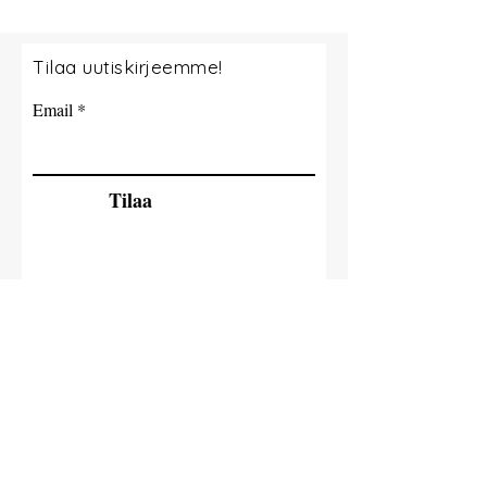
Tilaa uutiskirjeemme!
Email
Tilaa
© 2035 By Milla Jokisaari