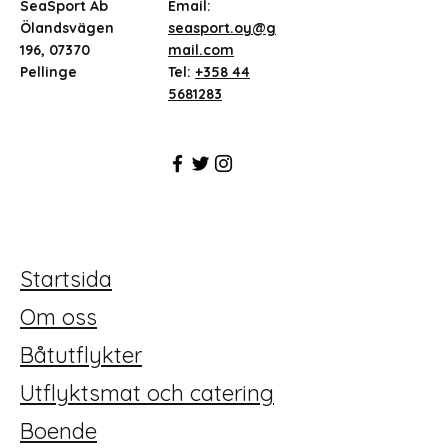
SeaSport Ab
Email:
Ölandsvägen
seasport.oy@g
196, 07370
mail.com
Pellinge
Tel:
+358 44
5681283
Startsida
Om oss
Båtutflykter
Utflyktsmat och catering
Boende