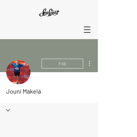
Fler åtgärder
Följ
Jouni Mäkelä