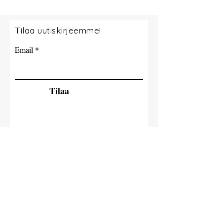
Tilaa uutiskirjeemme!
Email
Tilaa
© 2035 By Milla Jokisaari