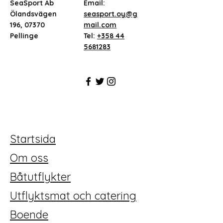
SeaSport Ab
Email:
Ölandsvägen
seasport.oy@g
196, 07370
mail.com
Pellinge
Tel:
+358 44
5681283
Startsida
Om oss
Båtutflykter
Utflyktsmat och catering
Boende