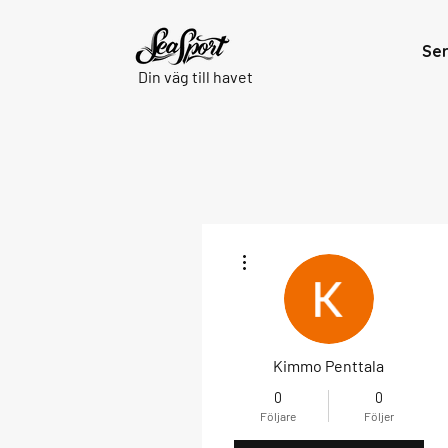
Se
Din väg till havet
Fler åtgärder
Kimmo Penttala
0
0
Följare
Följer