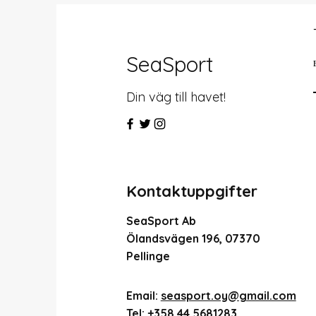
SeaSport
Din väg till havet!
Kontaktuppgifter
SeaSport Ab
Ölandsvägen 196, 07370
Pellinge
Email:
seasport.oy@gmail.com
Tel:
+358 44 5681283