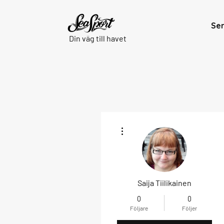
Se
Din väg till havet
Fler åtgärder
Saija Tiilikainen
0
0
Följare
Följer